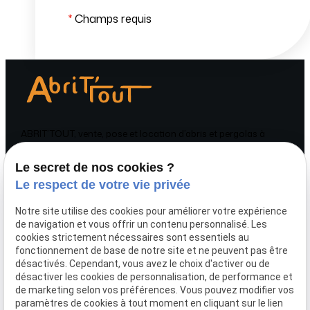
*
Champs requis
ABRIT’TOUT, vente, pose et location d’abris et pergolas à
Sartilly-Baie-Bocage et en Normandie.
Le secret de nos cookies ?
Téléphone
Adresse
Le respect de votre vie privée
02 78 77 15 26
ZI La Plurière
61800 TINCHEBRAY
Notre site utilise des cookies pour améliorer votre expérience
BOCAGE
de navigation et vous offrir un contenu personnalisé. Les
cookies strictement nécessaires sont essentiels au
Horaires
fonctionnement de base de notre site et ne peuvent pas être
désactivés. Cependant, vous avez le choix d'activer ou de
Lundi - Vendredi
désactiver les cookies de personnalisation, de performance et
10:00 - 12:00
de marketing selon vos préférences. Vous pouvez modifier vos
14:00 - 17:00
paramètres de cookies à tout moment en cliquant sur le lien