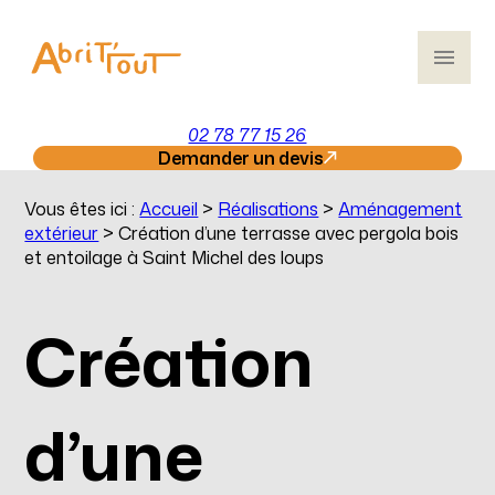
Panneau de gestion des cookies
menu
02 78 77 15 26
Demander un devis
Vous êtes ici :
Accueil
>
Réalisations
>
Aménagement
extérieur
>
Création d’une terrasse avec pergola bois
et entoilage à Saint Michel des loups
Création
d’une