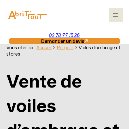
Panneau de gestion des cookies
menu
02 78 77 15 26
Demander un devis
Vous êtes ici :
Accueil
>
Pergola
> Voiles d'ombrage et
stores
Vente de
voiles