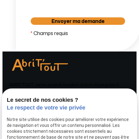
*
Champs requis
ABRIT’TOUT, vente, pose et location d’abris et pergolas à
Sartilly-Baie-Bocage et en Normandie.
Le secret de nos cookies ?
Téléphone
Adresse
Le respect de votre vie privée
02 78 77 15 26
ZI La Plurière
61800 TINCHEBRAY
Notre site utilise des cookies pour améliorer votre expérience
BOCAGE
de navigation et vous offrir un contenu personnalisé. Les
cookies strictement nécessaires sont essentiels au
Horaires
fonctionnement de base de notre site et ne peuvent pas être