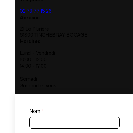
02 78 77 15 26
Adresse
ZI La Plurière
61800 TINCHEBRAY BOCAGE
Horaires
Lundi - Vendredi
10:00 - 12:00
14:00 - 17:00
Samedi
Sur rendez-vous
Nom
*