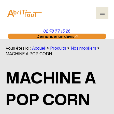
Panneau de gestion des cookies
menu
02 78 77 15 26
Demander un devis
Vous êtes ici :
Accueil
>
Produits
>
Nos mobiliers
>
MACHINE A POP CORN
MACHINE A
POP CORN