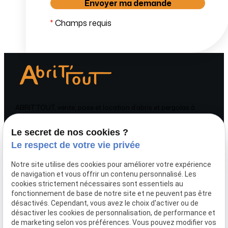
*
Champs requis
ABRIT’TOUT, vente, pose et location d’abris et pergolas à
Sartilly-Baie-Bocage et en Normandie.
Le secret de nos cookies ?
Téléphone
Adresse
Le respect de votre vie privée
02 78 77 15 26
ZI La Plurière
61800 TINCHEBRAY
Notre site utilise des cookies pour améliorer votre expérience
BOCAGE
de navigation et vous offrir un contenu personnalisé. Les
cookies strictement nécessaires sont essentiels au
Horaires
fonctionnement de base de notre site et ne peuvent pas être
désactivés. Cependant, vous avez le choix d'activer ou de
Lundi - Vendredi
désactiver les cookies de personnalisation, de performance et
10:00 - 12:00
de marketing selon vos préférences. Vous pouvez modifier vos