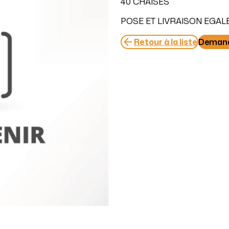
40 CHAISES
POSE ET LIVRAISON EGAL
arrow_back
Retour à la liste
Demand