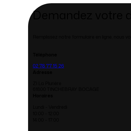
Demandez votre d
Remplissez notre formulaire en ligne, nous 
Téléphone
02 78 77 15 26
Adresse
ZI La Plurière
61800 TINCHEBRAY BOCAGE
Horaires
Lundi - Vendredi
10:00 - 12:00
14:00 - 17:00