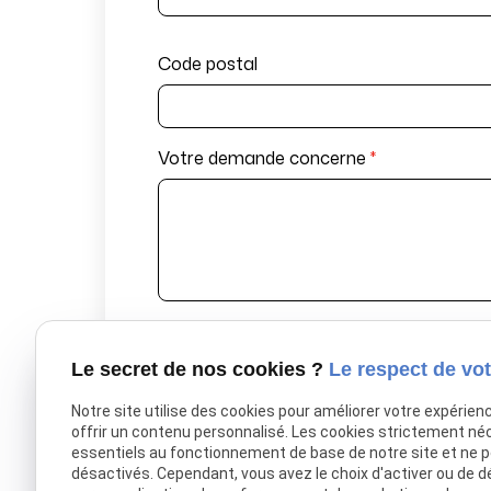
Code postal
Votre demande concerne
*
En soumettant ce formulaire j'a
commerciale et d’envoi de newslette
Le secret de nos cookies ?
Le respect de vot
Notre site utilise des cookies pour améliorer votre expérien
offrir un contenu personnalisé. Les cookies strictement né
essentiels au fonctionnement de base de notre site et ne 
désactivés. Cependant, vous avez le choix d'activer ou de d