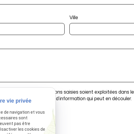
Ville
ccepte que les informations saisies soient exploitées dans le 
r d’offre commerciale et d’information qui peut en découler.
re vie privée
ce de navigation et vous
cessaires sont
peuvent pas être
ésactiver les cookies de